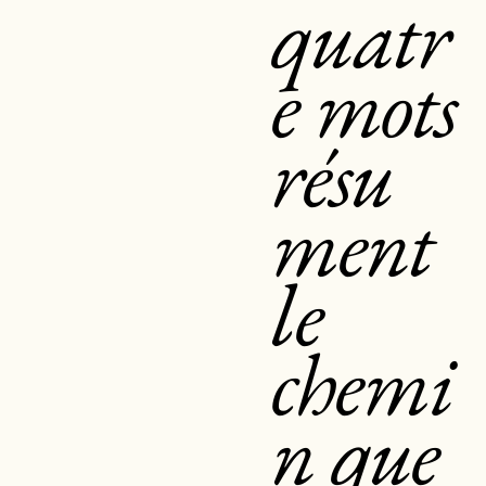
quatr
e mots
résu
ment
le
chemi
n que