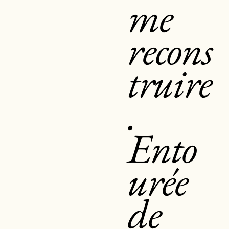
me
recons
truire
.
Ento
urée
de