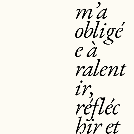
m’a
obligé
e à
ralent
ir,
réfléc
hir et