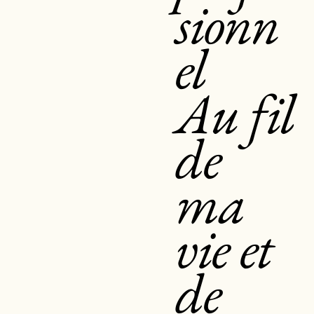
sionn
el
Au fil
de
ma
vie et
de