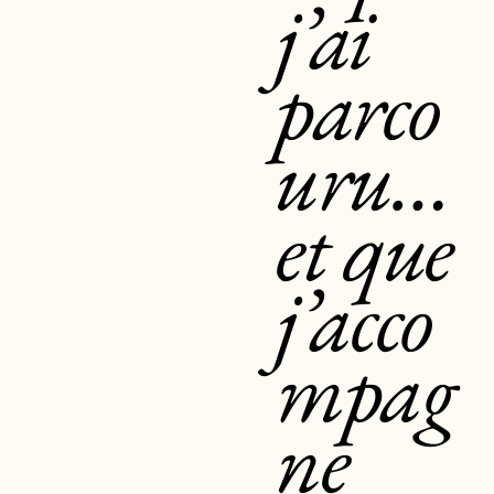
j’ai
parco
uru…
et que
j’acco
mpag
ne