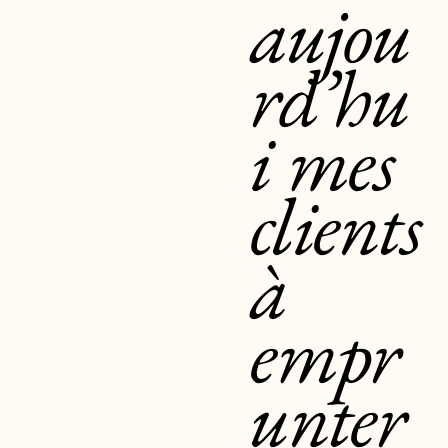
aujou
rd’hu
i mes
clients
à
empr
unter