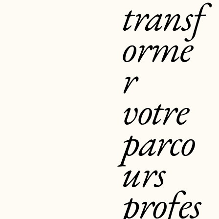
transf
orme
r
votre
parco
urs
profes