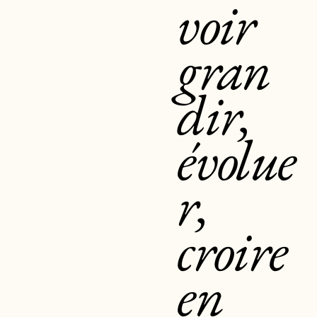
voir
gran
dir,
évolue
r,
croire
en