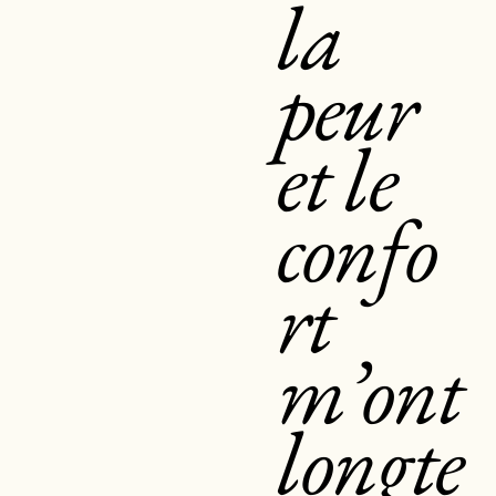
la
peur
et le
confo
rt
m’ont
longte