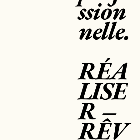
ssion
nelle.
RÉA
LISE
R –
RÊV