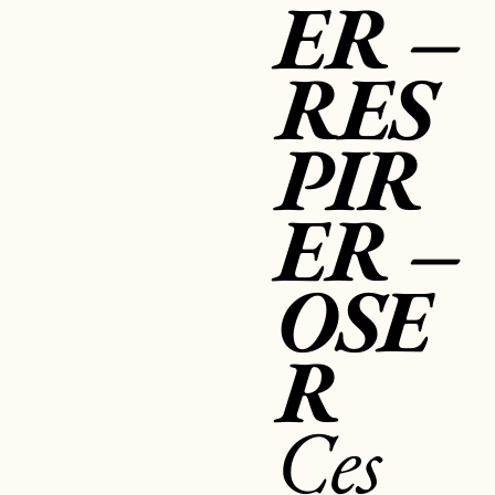
ER –
RES
PIR
ER –
OSE
R
Ces