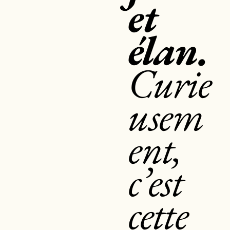
et
élan.
Curie
usem
ent,
c’est
cette