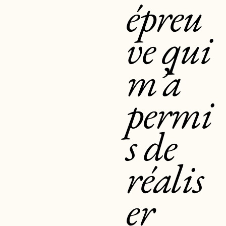
épreu
ve qui
m’a
permi
s de
réalis
er