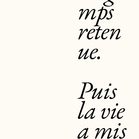
mps
reten
ue.
Puis
la vie
a mis