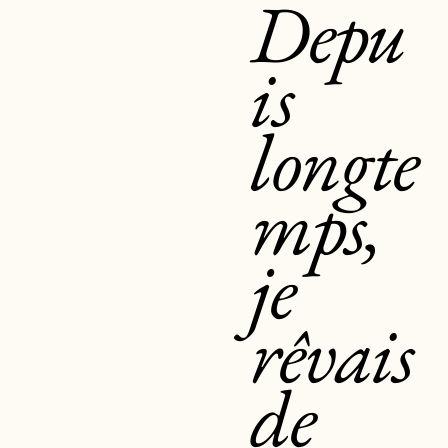
Depu
is
longte
mps,
je
rêvais
de