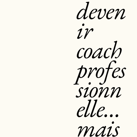
deven
ir
coach
profes
sionn
elle…
mais