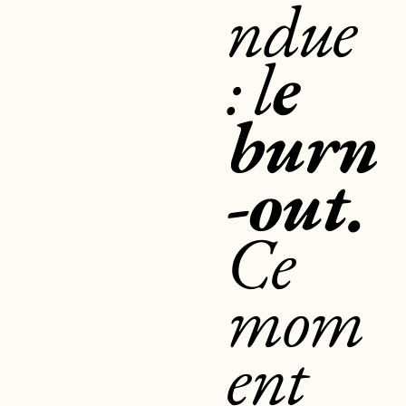
ndue
: l
e
burn
-out.
Ce
mom
ent