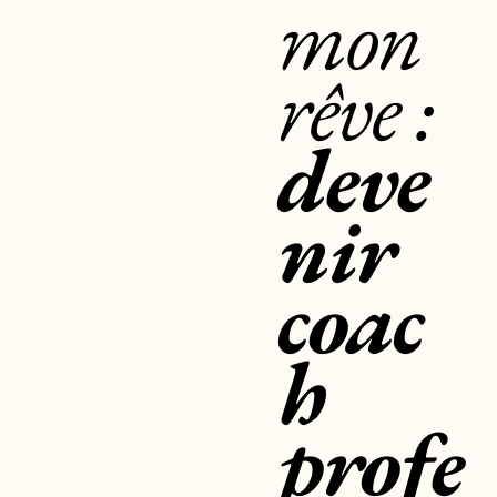
mon
rêve :
deve
nir
coac
h
profe