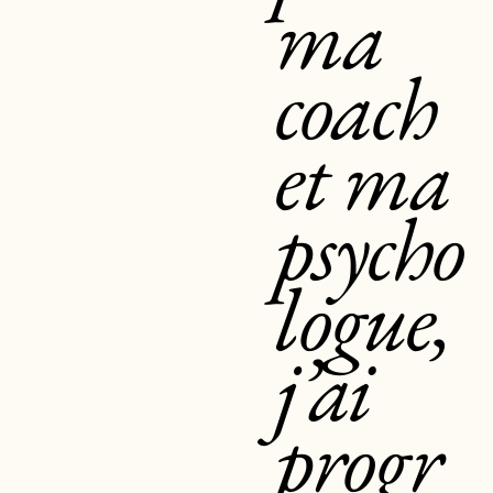
ma
coach
et ma
psycho
logue,
j’ai
progr