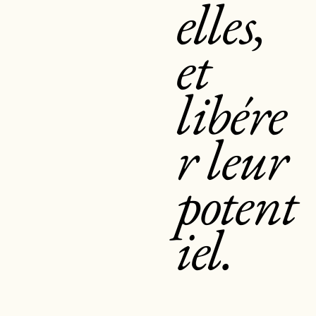
elles,
et
libére
r leur
potent
iel.