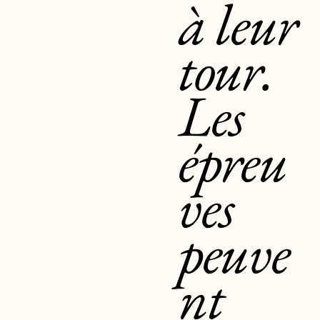
à leur
tour.
Les
épreu
ves
peuve
nt