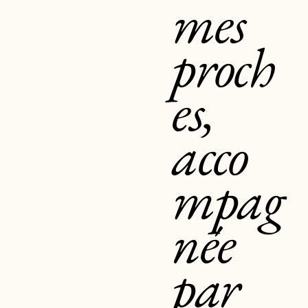
mes
proch
es,
acco
mpag
née
par