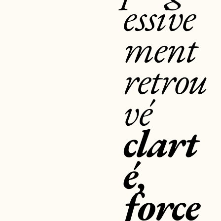
essive
ment
retrou
vé
clart
é,
force