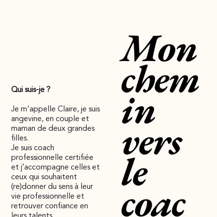
Mon
chem
in
Qui suis-je ?
Je m'appelle Claire, je suis
vers
angevine, en couple et
maman de deux grandes
filles.
Je suis coach
le
professionnelle certifiée
et j’accompagne celles et
ceux qui souhaitent
coac
(re)donner du sens à leur
vie professionnelle et
retrouver confiance en
leurs talents.